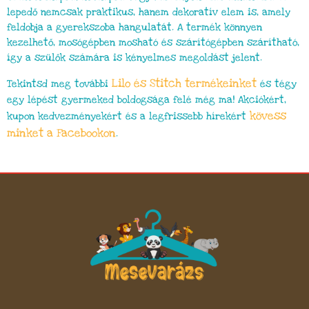
lepedő nemcsak praktikus, hanem dekoratív elem is, amely
feldobja a gyerekszoba hangulatát. A termék könnyen
kezelhető, mosógépben mosható és szárítógépben szárítható,
így a szülők számára is kényelmes megoldást jelent.
Lilo és Stitch
termékeinket
Tekintsd meg további
és tégy
egy lépést gyermeked boldogsága felé még ma! Akciókért,
kövess
kupon kedvezményekért és a legfrissebb hírekért
minket a Facebookon
.