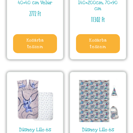
40×40 cm Velúr
140×200cm, 70×90
cm
2772
Ft
11302
Ft
Kosárba
Kosárba
teszem
teszem
Disney Lilo és
Disney Lilo és