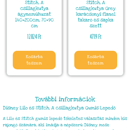
Stitch, A
Stitch, A
csillagkutya
csillagkutya Grey
ágyneműhuzat
karácsonyi flanel
140×200cm, 70×90
takaró és sapka
cm
szett
12824
Ft
4719
Ft
Kosárba
Kosárba
teszem
teszem
További információk
Disney Lilo és Stitch, A csillagkutya Gumis Lepedő
A Lilo és Stitch gumis lepedő tökéletes választás minden kis
rajongó számára, aki imádja a népszerű Disney mese