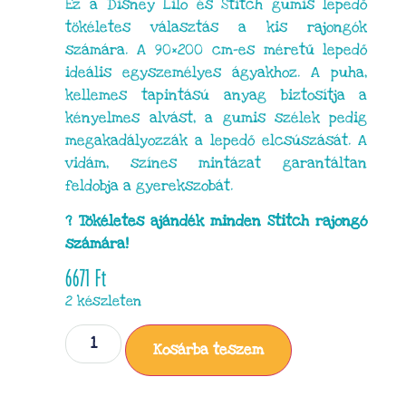
Ez a Disney Lilo és Stitch gumis lepedő
tökéletes választás a kis rajongók
számára. A 90×200 cm-es méretű lepedő
ideális egyszemélyes ágyakhoz. A puha,
kellemes tapintású anyag biztosítja a
kényelmes alvást, a gumis szélek pedig
megakadályozzák a lepedő elcsúszását. A
vidám, színes mintázat garantáltan
feldobja a gyerekszobát.
? Tökéletes ajándék minden Stitch rajongó
számára!
6671
Ft
2 készleten
Kosárba teszem