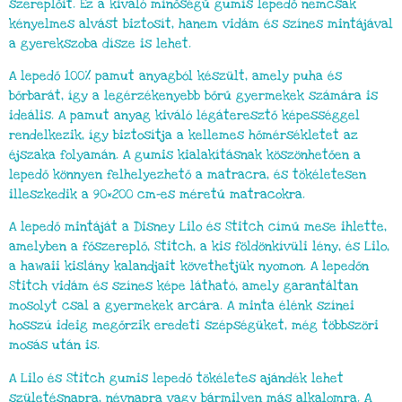
szereplőit. Ez a kiváló minőségű gumis lepedő nemcsak
kényelmes alvást biztosít, hanem vidám és színes mintájával
a gyerekszoba dísze is lehet.
A lepedő 100% pamut anyagból készült, amely puha és
bőrbarát, így a legérzékenyebb bőrű gyermekek számára is
ideális. A pamut anyag kiváló légáteresztő képességgel
rendelkezik, így biztosítja a kellemes hőmérsékletet az
éjszaka folyamán. A gumis kialakításnak köszönhetően a
lepedő könnyen felhelyezhető a matracra, és tökéletesen
illeszkedik a 90×200 cm-es méretű matracokra.
A lepedő mintáját a Disney Lilo és Stitch című mese ihlette,
amelyben a főszereplő, Stitch, a kis földönkívüli lény, és Lilo,
a hawaii kislány kalandjait követhetjük nyomon. A lepedőn
Stitch vidám és színes képe látható, amely garantáltan
mosolyt csal a gyermekek arcára. A minta élénk színei
hosszú ideig megőrzik eredeti szépségüket, még többszöri
mosás után is.
A Lilo és Stitch gumis lepedő tökéletes ajándék lehet
születésnapra, névnapra vagy bármilyen más alkalomra. A