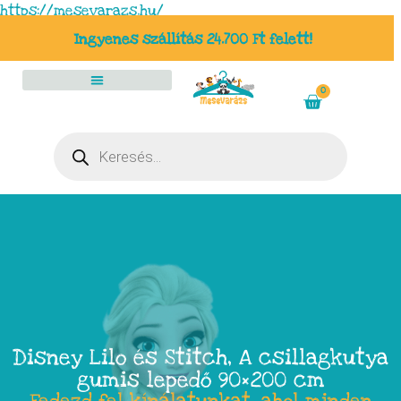
https://mesevarazs.hu/
Ingyenes szállítás 24.700 Ft felett!
0
Disney Lilo és Stitch, A csillagkutya
gumis lepedő 90×200 cm