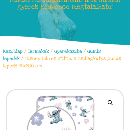
Fedezd fel kínálatunkat, ahol minden
gyerek kedvence megtalálható!
Kezdőlap
/
Termékek
/
Gyerekszoba
/
Gumis
lepedők
/ Disney Lilo és Stitch, A csillagkutya gumis
lepedő 90×200 cm