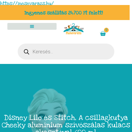
https://mesevarazs.hu/
Ingyenes szállítás 24.700 Ft felett!
0
Disney Lilo és Stitch, A csillagkutya
Cheeky alumínium szívószálas kulacs