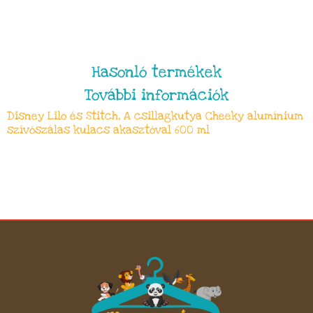
Hasonló termékek
További információk
Disney Lilo és Stitch, A csillagkutya Cheeky alumínium
szívószálas kulacs akasztóval 600 ml