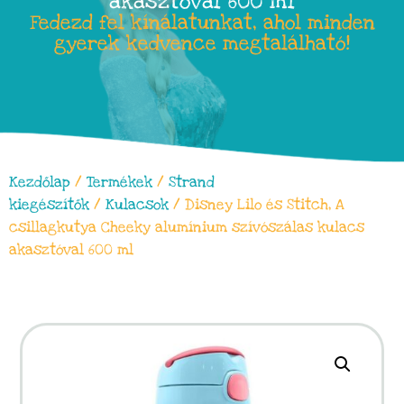
akasztóval 600 ml
Fedezd fel kínálatunkat, ahol minden
gyerek kedvence megtalálható!
Kezdőlap
/
Termékek
/
Strand
kiegészítők
/
Kulacsok
/ Disney Lilo és Stitch, A
csillagkutya Cheeky alumínium szívószálas kulacs
akasztóval 600 ml