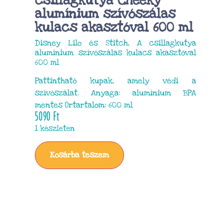
csillagkutya Cheeky
alumínium szívószálas
kulacs akasztóval 600 ml
Disney Lilo és Stitch, A csillagkutya
alumínium szívószálas kulacs akasztóval
600 ml
Pattintható kupak, amely védi a
szívószálat. Anyaga: alumínium BPA
mentes Űrtartalom: 600 ml
5090
Ft
1 készleten
Kosárba teszem