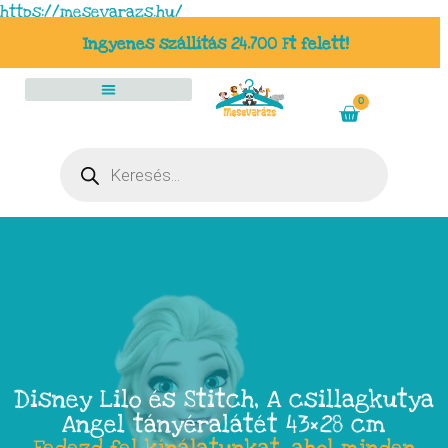
https://mesevarazs.hu/
Ingyenes szállítás 24.700 Ft felett!
0
Disney Lilo és Stitch, A csillagkutya
Angel tányéralátét 43×28 cm