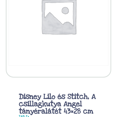
Disney Lilo és Stitch, A
csillagkutya Angel
tányéralátét 43×28 cm