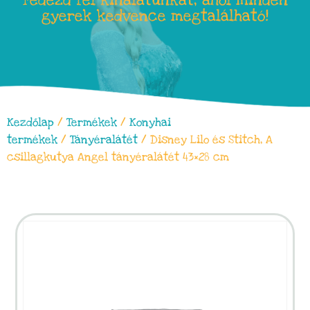
Fedezd fel kínálatunkat, ahol minden
gyerek kedvence megtalálható!
Kezdőlap
/
Termékek
/
Konyhai
termékek
/
Tányéralátét
/ Disney Lilo és Stitch, A
csillagkutya Angel tányéralátét 43×28 cm