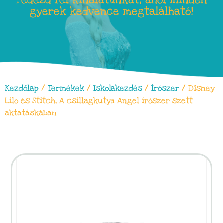
Fedezd fel kínálatunkat, ahol minden
gyerek kedvence megtalálható!
Kezdőlap
/
Termékek
/
Iskolakezdés
/
Írószer
/ Disney
Lilo és Stitch, A csillagkutya Angel írószer szett
aktatáskában