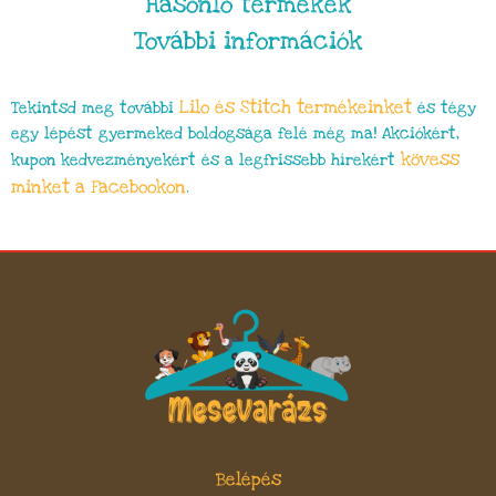
Hasonló termékek
További információk
Lilo és Stitch
termékeinket
Tekintsd meg további
és tégy
egy lépést gyermeked boldogsága felé még ma! Akciókért,
kövess
kupon kedvezményekért és a legfrissebb hírekért
minket a Facebookon
.
Belépés