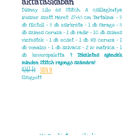
aktatáskában
Disney Lilo és Stitch, A csillagkutya
írószer szett Méret: 27×45 cm Tartalma: – 8
db filctoll – 8 db zsírkréta – 1 db faragó – 8
db színes ceruza – 1 db radír – 10 db színes
vízfesték – 1 db ecset – 1 db HB ceruza – 1
db vonalzó – 1 db szivacs – 2 ív matrica – 1
db keverőpaletta
? Tökéletes ajándék
minden Stitch rajongó számára!
4267
Ft
3076
Ft
Elfogyott