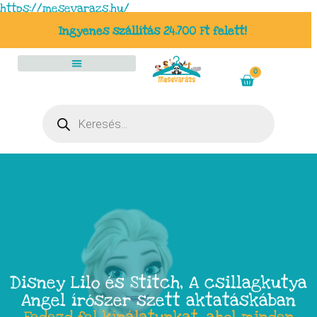
https://mesevarazs.hu/
Ingyenes szállítás 24.700 Ft felett!
0
Disney Lilo és Stitch, A csillagkutya
Angel írószer szett aktatáskában