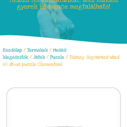
Fedezd fel kínálatunkat, ahol minden
gyerek kedvence megtalálható!
Kezdőlap
/
Termékek
/
Mesés
kiegészítők
/
Játék
/
Puzzle
/ Disney Jégvarázs Wind
60 db-os puzzle Clementoni