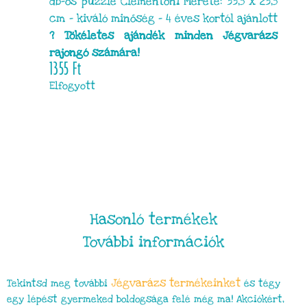
db-os puzzle Clementoni Mérete: 33,5 x 23,5
cm – kiváló minőség – 4 éves kortól ajánlott
? Tökéletes ajándék minden Jégvarázs
rajongó számára!
1355
Ft
Elfogyott
Hasonló termékek
További információk
Jégvarázs
termékeinket
Tekintsd meg további
és tégy
egy lépést gyermeked boldogsága felé még ma! Akciókért,