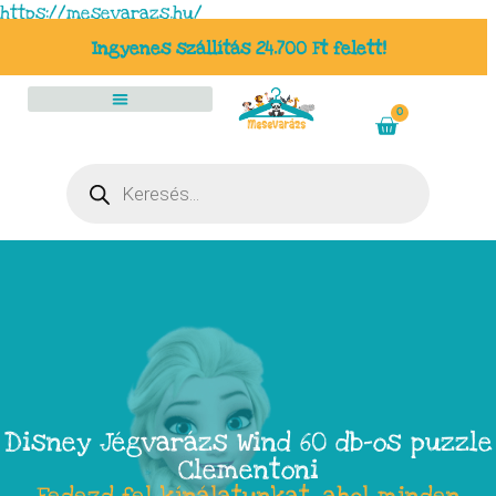
https://mesevarazs.hu/
Ingyenes szállítás 24.700 Ft felett!
0
Disney Jégvarázs Wind 60 db-os puzzle
Clementoni