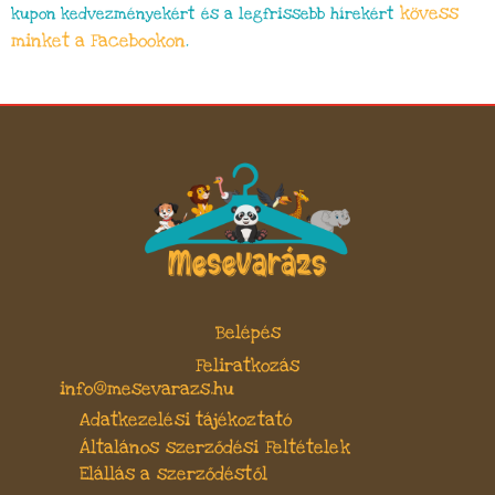
kövess
kupon kedvezményekért és a legfrissebb hírekért
minket a Facebookon
.
Belépés
Feliratkozás
info@mesevarazs.hu
Adatkezelési tájékoztató
Általános szerződési Feltételek
Elállás a szerződéstől