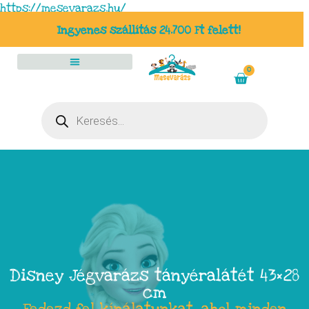
https://mesevarazs.hu/
Ingyenes szállítás 24.700 Ft felett!
0
Disney Jégvarázs tányéralátét 43×28
cm