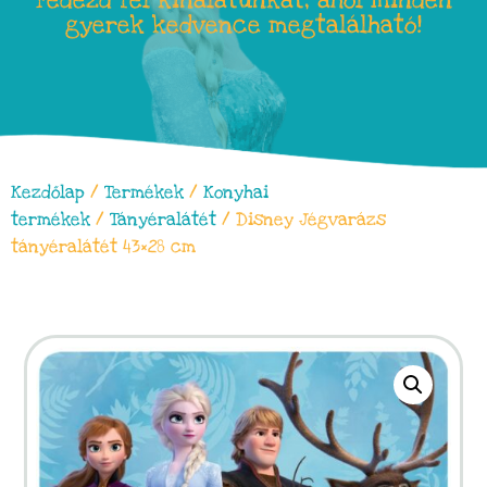
Fedezd fel kínálatunkat, ahol minden
gyerek kedvence megtalálható!
Kezdőlap
/
Termékek
/
Konyhai
termékek
/
Tányéralátét
/ Disney Jégvarázs
tányéralátét 43×28 cm