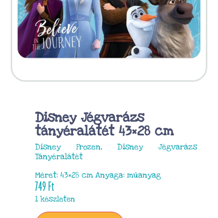
Disney Jégvarázs
tányéralátét 43×28 cm
Disney Frozen, Disney Jégvarázs
Tányéralátét
Méret: 43×28 cm Anyaga: műanyag
749
Ft
1 készleten