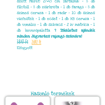
szett Méret: 27×45 cm Tartalma: – 8 db
filctoll – 8 db zsírkréta – 1 db faragó – 8 db
színes ceruza – 1 db radír – 10 db színes
vízfesték – 1 db ecset – 1 db HB ceruza – 1
db vonalzó – 1 db szivacs – 2 ív matrica – 1
db keverőpaletta
? Tökéletes ajándék
minden Jégvarázs rajongó számára!
3847
Ft
2692
Ft
Elfogyott
Hasonló termékek