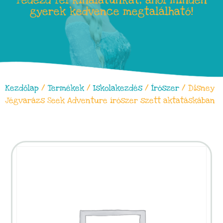
Fedezd fel kínálatunkat, ahol minden
gyerek kedvence megtalálható!
Kezdőlap
/
Termékek
/
Iskolakezdés
/
Írószer
/ Disney
Jégvarázs Seek Adventure írószer szett aktatáskában