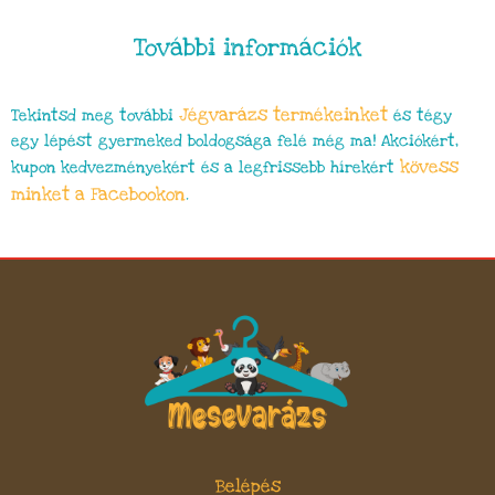
További információk
Jégvarázs
termékeinket
Tekintsd meg további
és tégy
egy lépést gyermeked boldogsága felé még ma! Akciókért,
kövess
kupon kedvezményekért és a legfrissebb hírekért
minket a Facebookon
.
Belépés