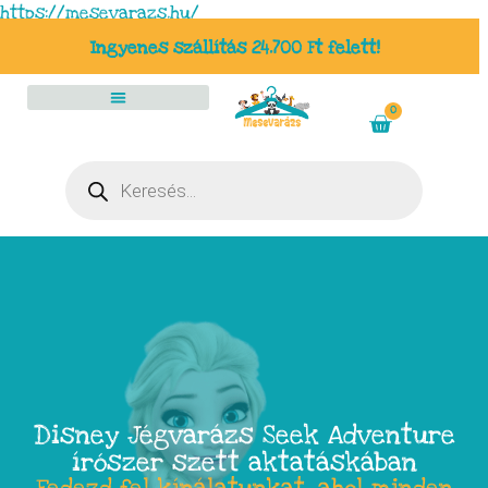
https://mesevarazs.hu/
Ingyenes szállítás 24.700 Ft felett!
0
Disney Jégvarázs Seek Adventure
írószer szett aktatáskában