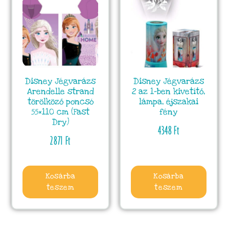
Disney Jégvarázs
Disney Jégvarázs
Arendelle strand
2 az 1-ben kivetítő,
törölköző poncsó
lámpa, éjszakai
55×110 cm (Fast
fény
Dry)
4348
Ft
2871
Ft
Kosárba
Kosárba
teszem
teszem