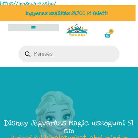
https://mesevarazs.hu/
Ingyenes szállítás 24.700 Ft felett!
0
Disney Jégvarázs Magic úszógumi 51
cm