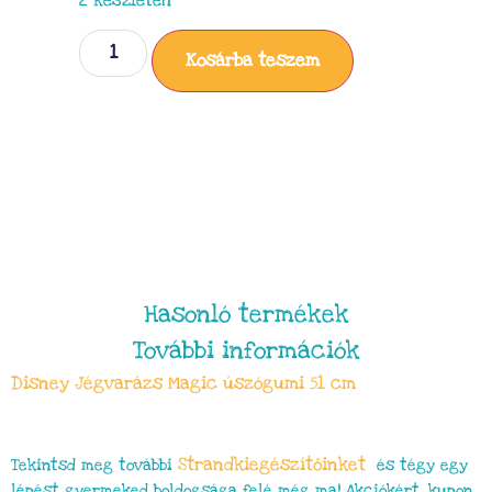
2 készleten
Kosárba teszem
Hasonló termékek
További információk
Disney Jégvarázs Magic úszógumi 51 cm
Strandkiegészítőinket
Tekintsd meg további
és tégy egy
lépést gyermeked boldogsága felé még ma! Akciókért, kupon