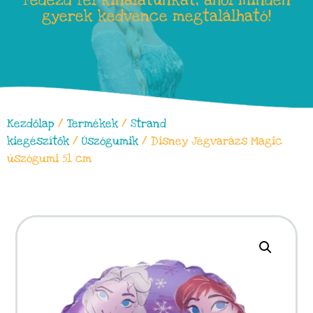
Fedezd fel kínálatunkat, ahol minden
gyerek kedvence megtalálható!
Kezdőlap
/
Termékek
/
Strand
kiegészítők
/
Úszógumik
/ Disney Jégvarázs Magic
úszógumi 51 cm