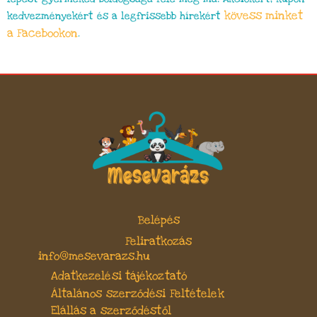
kövess minket
kedvezményekért és a legfrissebb hírekért
a Facebookon
.
Belépés
Feliratkozás
info@mesevarazs.hu
Adatkezelési tájékoztató
Általános szerződési Feltételek
Elállás a szerződéstől