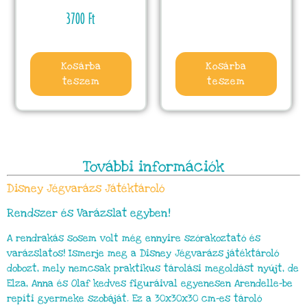
3700
Ft
Kosárba
Kosárba
teszem
teszem
További információk
Disney Jégvarázs Játéktároló
Rendszer és Varázslat egyben!
A rendrakás sosem volt még ennyire szórakoztató és
varázslatos! Ismerje meg a Disney Jégvarázs játéktároló
dobozt, mely nemcsak praktikus tárolási megoldást nyújt, de
Elza, Anna és Olaf kedves figuráival egyenesen Arendelle-be
repíti gyermeke szobáját. Ez a 30x30x30 cm-es tároló