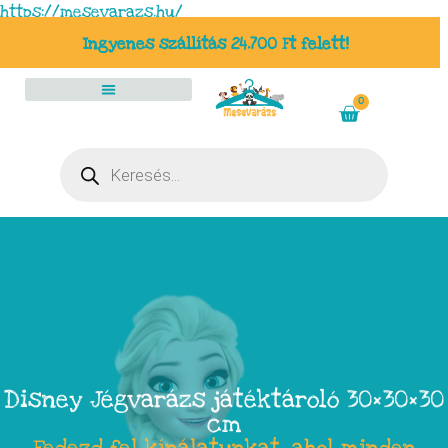
https://mesevarazs.hu/
Ingyenes szállítás 24.700 Ft felett!
0
Disney Jégvarázs játéktároló 30×30×30
cm