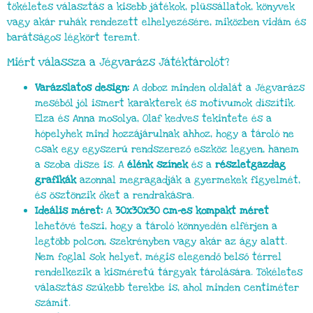
tökéletes választás a kisebb játékok, plüssállatok, könyvek
vagy akár ruhák rendezett elhelyezésére, miközben vidám és
barátságos légkört teremt.
Miért válassza a Jégvarázs Játéktárolót?
Varázslatos design:
A doboz minden oldalát a Jégvarázs
meséből jól ismert karakterek és motívumok díszítik.
Elza és Anna mosolya, Olaf kedves tekintete és a
hópelyhek mind hozzájárulnak ahhoz, hogy a tároló ne
csak egy egyszerű rendszerező eszköz legyen, hanem
a szoba dísze is. A
élénk színek
és a
részletgazdag
grafikák
azonnal megragadják a gyermekek figyelmét,
és ösztönzik őket a rendrakásra.
Ideális méret:
A
30x30x30 cm-es kompakt méret
lehetővé teszi, hogy a tároló könnyedén elférjen a
legtöbb polcon, szekrényben vagy akár az ágy alatt.
Nem foglal sok helyet, mégis elegendő belső térrel
rendelkezik a kisméretű tárgyak tárolására. Tökéletes
választás szűkebb terekbe is, ahol minden centiméter
számít.