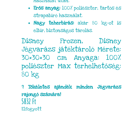
használat után.
Erős anyag:
100% poliészter, tartós és
strapabíró használat.
Nagy teherbírás:
akár 80 kg-ot is
elbír, biztonságos tárolás.
Disney Frozen, Disney
Jégvarázs játéktároló Mérete:
30×30×30 cm Anyaga: 100%
poliészter Max terhelhetőség:
80 kg
? Tökéletes ajándék minden Jégvarázs
rajongó számára!
5832
Ft
Elfogyott