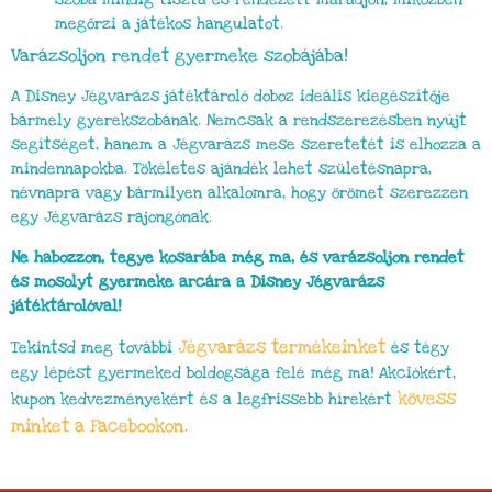
megőrzi a játékos hangulatot.
Varázsoljon rendet gyermeke szobájába!
A Disney Jégvarázs játéktároló doboz ideális kiegészítője
bármely gyerekszobának. Nemcsak a rendszerezésben nyújt
segítséget, hanem a Jégvarázs mese szeretetét is elhozza a
mindennapokba. Tökéletes ajándék lehet születésnapra,
névnapra vagy bármilyen alkalomra, hogy örömet szerezzen
egy Jégvarázs rajongónak.
Ne habozzon, tegye kosarába még ma, és varázsoljon rendet
és mosolyt gyermeke arcára a Disney Jégvarázs
játéktárolóval!
Jégvarázs
termékeinket
Tekintsd meg további
és tégy
egy lépést gyermeked boldogsága felé még ma! Akciókért,
kövess
kupon kedvezményekért és a legfrissebb hírekért
minket a Facebookon
.