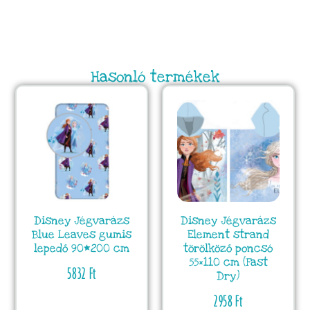
Hasonló termékek
Disney Jégvarázs
Disney Jégvarázs
Blue Leaves gumis
Element strand
lepedő 90*200 cm
törölköző poncsó
55×110 cm (Fast
5832
Ft
Dry)
2958
Ft