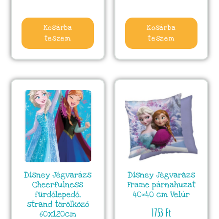
Kosárba
Kosárba
teszem
teszem
Disney Jégvarázs
Disney Jégvarázs
Cheerfulness
Frame párnahuzat
fürdőlepedő,
40×40 cm Velúr
strand törölköző
1753
Ft
60x120cm