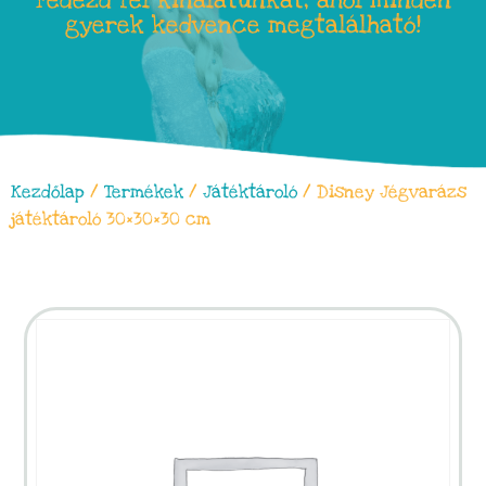
Fedezd fel kínálatunkat, ahol minden
gyerek kedvence megtalálható!
Kezdőlap
/
Termékek
/
Játéktároló
/ Disney Jégvarázs
játéktároló 30×30×30 cm