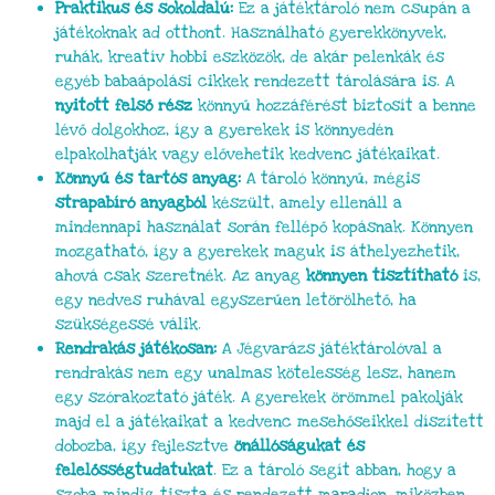
Praktikus és sokoldalú:
Ez a játéktároló nem csupán a
játékoknak ad otthont. Használható gyerekkönyvek,
ruhák, kreatív hobbi eszközök, de akár pelenkák és
egyéb babaápolási cikkek rendezett tárolására is. A
nyitott felső rész
könnyű hozzáférést biztosít a benne
lévő dolgokhoz, így a gyerekek is könnyedén
elpakolhatják vagy elővehetik kedvenc játékaikat.
Könnyű és tartós anyag:
A tároló könnyű, mégis
strapabíró anyagból
készült, amely ellenáll a
mindennapi használat során fellépő kopásnak. Könnyen
mozgatható, így a gyerekek maguk is áthelyezhetik,
ahová csak szeretnék. Az anyag
könnyen tisztítható
is,
egy nedves ruhával egyszerűen letörölhető, ha
szükségessé válik.
Rendrakás játékosan:
A Jégvarázs játéktárolóval a
rendrakás nem egy unalmas kötelesség lesz, hanem
egy szórakoztató játék. A gyerekek örömmel pakolják
majd el a játékaikat a kedvenc mesehőseikkel díszített
dobozba, így fejlesztve
önállóságukat és
felelősségtudatukat
. Ez a tároló segít abban, hogy a
szoba mindig tiszta és rendezett maradjon, miközben