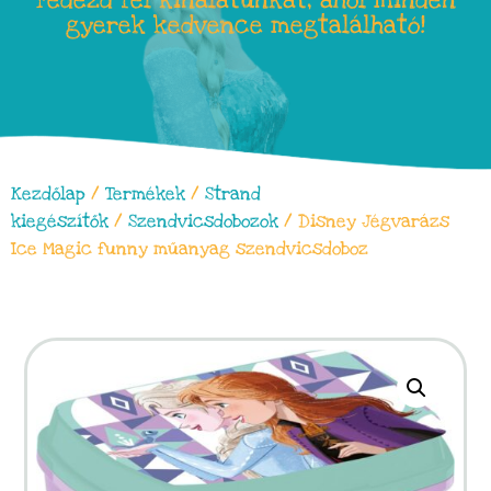
Fedezd fel kínálatunkat, ahol minden
gyerek kedvence megtalálható!
Kezdőlap
/
Termékek
/
Strand
kiegészítők
/
Szendvicsdobozok
/ Disney Jégvarázs
Ice Magic funny műanyag szendvicsdoboz