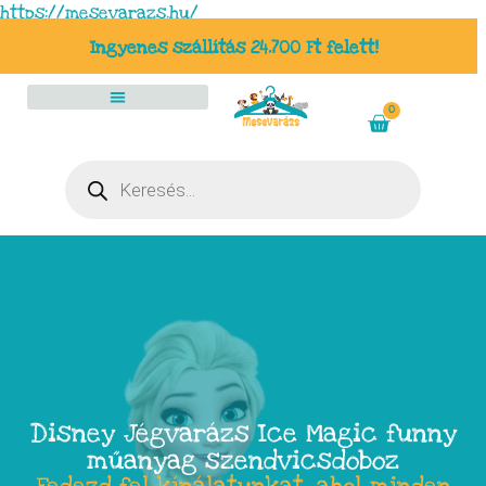
https://mesevarazs.hu/
Ingyenes szállítás 24.700 Ft felett!
0
Disney Jégvarázs Ice Magic funny
műanyag szendvicsdoboz