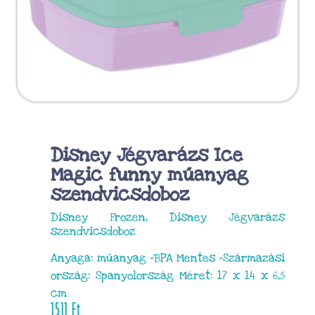
Disney Jégvarázs Ice
Magic funny műanyag
szendvicsdoboz
Disney Frozen, Disney Jégvarázs
szendvicsdoboz
Anyaga: műanyag -BPA Mentes -Származási
ország: Spanyolország Méret: 17 x 14 x 6,5
cm
1511
Ft