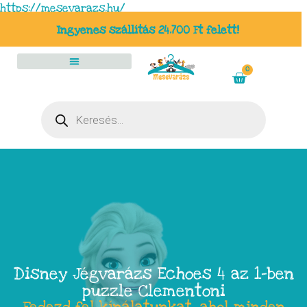
https://mesevarazs.hu/
Ingyenes szállítás 24.700 Ft felett!
0
Disney Jégvarázs Echoes 4 az 1-ben
puzzle Clementoni