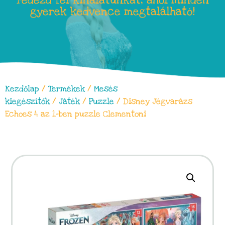
Fedezd fel kínálatunkat, ahol minden
gyerek kedvence megtalálható!
Kezdőlap
/
Termékek
/
Mesés
kiegészítők
/
Játék
/
Puzzle
/ Disney Jégvarázs
Echoes 4 az 1-ben puzzle Clementoni