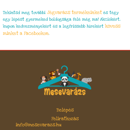
Jégvarázs
termékeinket
Tekintsd meg további
és tégy
egy lépést gyermeked boldogsága felé még ma! Akciókért,
kövess
kupon kedvezményekért és a legfrissebb hírekért
minket a Facebookon
.
Belépés
Feliratkozás
info@mesevarazs.hu