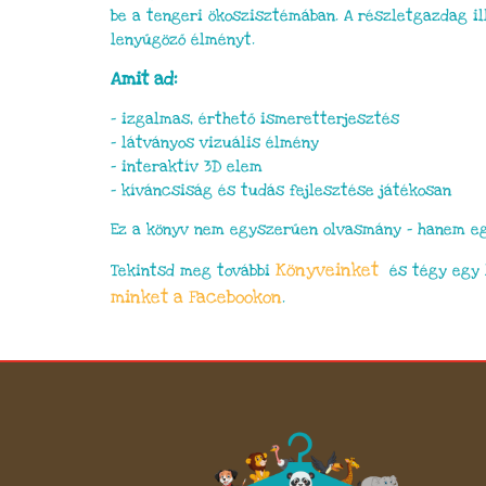
be a tengeri ökoszisztémában. A részletgazdag il
lenyűgöző élményt.
Amit ad:
– izgalmas, érthető ismeretterjesztés
– látványos vizuális élmény
– interaktív 3D elem
– kíváncsiság és tudás fejlesztése játékosan
Ez a könyv nem egyszerűen olvasmány – hanem egy
Könyveinket
Tekintsd meg további
és tégy egy 
minket a Facebookon
.