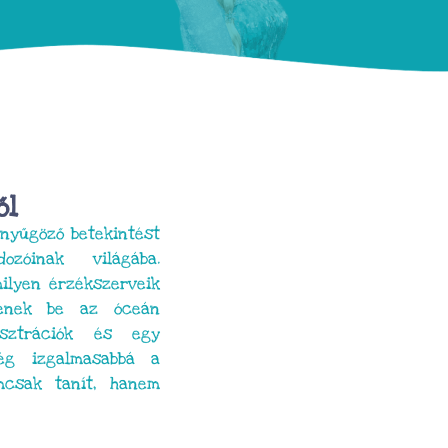
ől
enyűgöző betekintést
zóinak világába.
ilyen érzékszerveik
tenek be az óceán
lusztrációk és egy
ég izgalmasabbá a
mcsak tanít, hanem