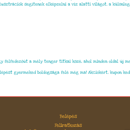
lusztrációk segítenek elképzelni a víz alatti világot, a különl
 felfedezőút a mély tenger titkai közé, ahol minden oldal új m
lépést gyermeked boldogsága felé még ma! Akciókért, kupon ke
Belépés
Feliratkozás