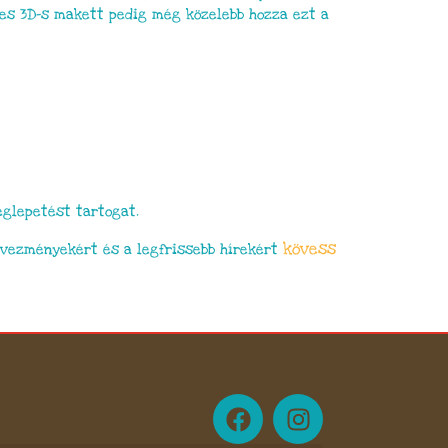
eges 3D-s makett pedig még közelebb hozza ezt a
eglepetést tartogat.
kövess
dvezményekért és a legfrissebb hírekért