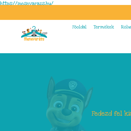
https://mesevarazs.hu/
Főoldal
Termékek
Rólu
Fedezd fel k