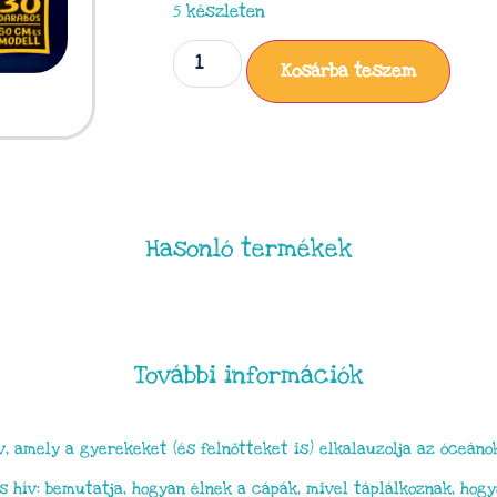
5 készleten
Kosárba teszem
Hasonló termékek
További információk
v, amely a gyerekeket (és felnőtteket is) elkalauzolja az óceáno
 hív: bemutatja, hogyan élnek a cápák, mivel táplálkoznak, hog