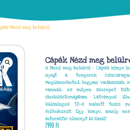
pák Nézd meg belülről
Cápák Nézd meg belülr
A Nézd meg belülről – Cápák könyv l
nyújt a tengerek csúcsragado
Megismerheted, hogyan vadásznak, m
vannak, és milyen szerepet töl
ökoszisztémájában. Látványos il
különleges 3D-s makett teszi m
felfedezést. Egy könyv, amely ne
interaktív élményt is kínál!
7990
Ft