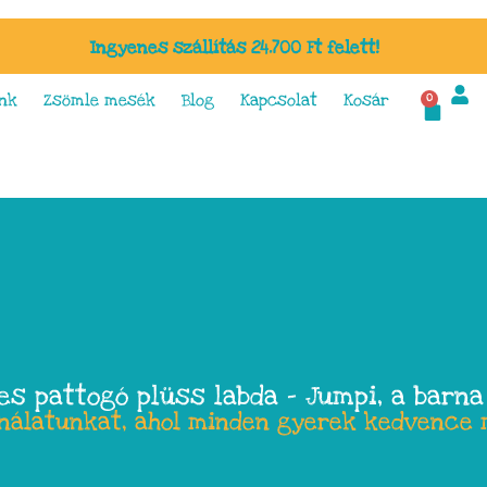
Ingyenes szállítás 24.700 Ft felett!
nk
Zsömle mesék
Blog
Kapcsolat
Kosár
0
es pattogó plüss labda – Jumpi, a barn
ínálatunkat, ahol minden gyerek kedvence 