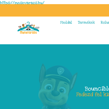
https://mesevarazs.hu/
Főoldal
Termékek
Rólu
Bouncibl
Fedezd fel k