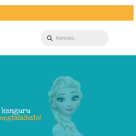
a kenguru
megtalálható!