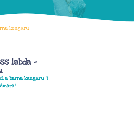
barna kenguru
ss labda –
u
pi, a barna kenguru
?
zámára!