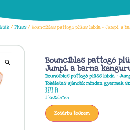
áték
/
Plüss
/ Bouncibles pattogó plüss labda – Jumpi, a 
Bouncibles pattogó plü
Jumpi, a barna kengur
Bouncibles pattogó plüss labda – Jum
Tökéletes ajándék minden gyermek s
3273
Ft
1 készleten
Kosárba teszem