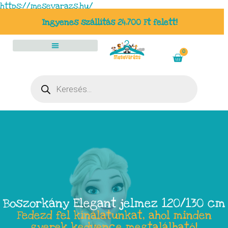
https://mesevarazs.hu/
Ingyenes szállítás 24.700 Ft felett!
0
Boszorkány Elegant jelmez 120/130 cm
Fedezd fel kínálatunkat, ahol minden
gyerek kedvence megtalálható!