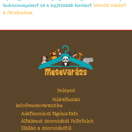
kövess minket
kedvezményekért és a legfrissebb hírekért
a Facebookon
.
Belépés
Feliratkozás
info@mesevarazs.hu
Adatkezelési tájékoztató
Általános szerződési Feltételek
Elállás a szerződéstől