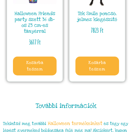
Halloween Friends
Tök Smile poncsó,
party szett 36 db-
jelmez kiegészítő
os 23 cm-es
7823
Ft
tányérral
3617
Ft
Kosárba
Kosárba
teszem
teszem
További információk
Halloween termékeinket
Tekintsd meg további
és tégy egy
lépést gyermeked boldogsága felé még ma! Akciókért, kupon