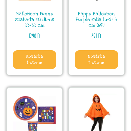
Halloween Funny
Happy Halloween
szalvéta 20 db-os
Purple fólia lufi 48
33×33 cm
cm (WP)
1290
Ft
691
Ft
Kosárba
Kosárba
teszem
teszem