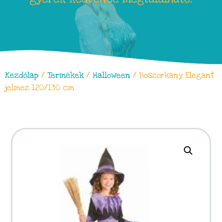
Kezdőlap
/
Termékek
/
Halloween
/ Boszorkány Elegant
jelmez 120/130 cm