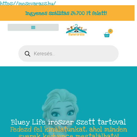
https://mesevarazs.hu/
Ingyenes szállítás 24.700 Ft felett!
0
Bluey Life írószer szett tartóval
Fedezd fel kínálatunkat, ahol minden
gyerek kedvence megtalálható!