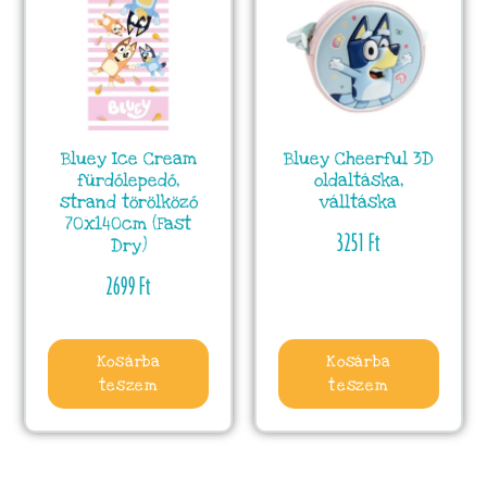
Bluey Ice Cream
Bluey Cheerful 3D
fürdőlepedő,
oldaltáska,
strand törölköző
válltáska
70x140cm (Fast
3251
Ft
Dry)
2699
Ft
Kosárba
Kosárba
teszem
teszem