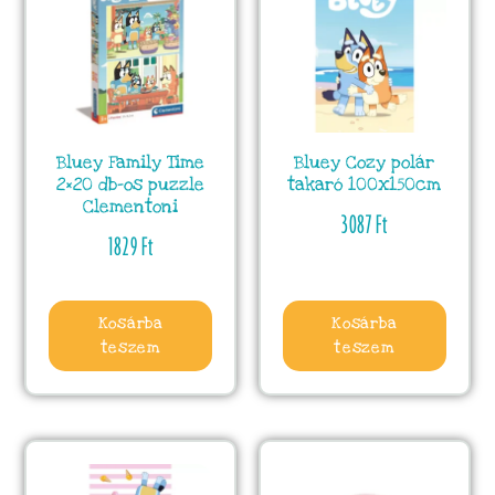
Bluey Family Time
Bluey Cozy polár
2×20 db-os puzzle
takaró 100x150cm
Clementoni
3087
Ft
1829
Ft
Kosárba
Kosárba
teszem
teszem