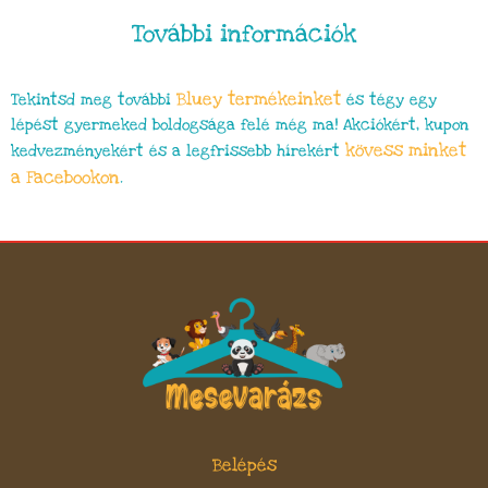
További információk
Bluey termékeinket
Tekintsd meg további
és tégy egy
lépést gyermeked boldogsága felé még ma! Akciókért, kupon
kövess minket
kedvezményekért és a legfrissebb hírekért
a Facebookon
.
Belépés