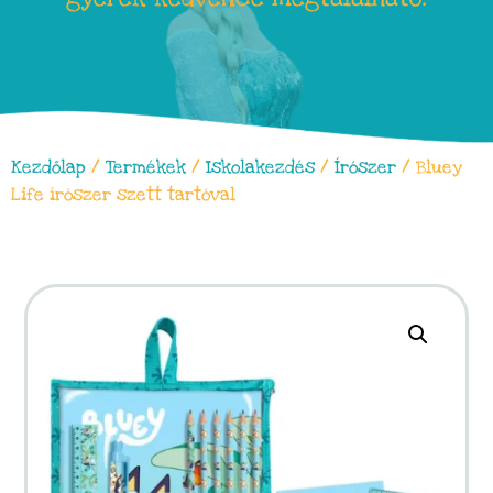
Kezdőlap
/
Termékek
/
Iskolakezdés
/
Írószer
/ Bluey
Life írószer szett tartóval