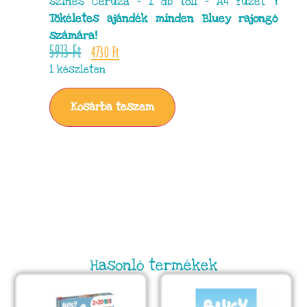
színes ceruza – 1 db toll – A4 füzet
?
Tökéletes ajándék minden Bluey rajongó
számára!
5913
Ft
4730
Ft
1 készleten
Kosárba teszem
Hasonló termékek