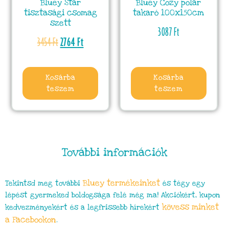
Bluey Star
Bluey Cozy polár
tisztasági csomag
takaró 100x150cm
szett
3087
Ft
3454
Ft
2764
Ft
Kosárba
Kosárba
teszem
teszem
További információk
Bluey termékeinket
Tekintsd meg további
és tégy egy
lépést gyermeked boldogsága felé még ma! Akciókért, kupon
kövess minket
kedvezményekért és a legfrissebb hírekért
a Facebookon
.