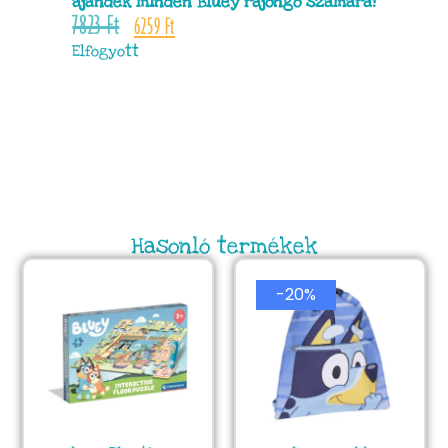
ajándék minden Bluey rajongó számára!
7823
Ft
6259
Ft
Elfogyott
Hasonló termékek
-20%