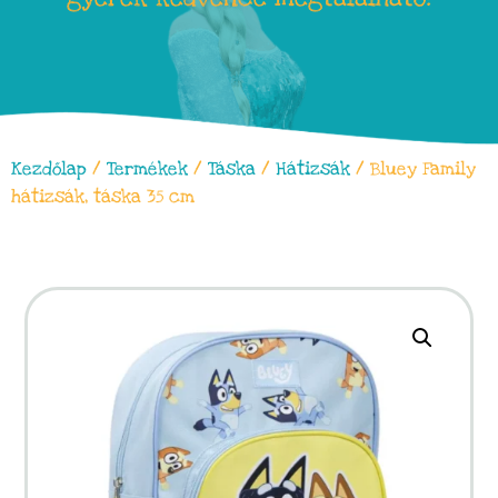
Kezdőlap
/
Termékek
/
Táska
/
Hátizsák
/ Bluey Family
hátizsák, táska 35 cm