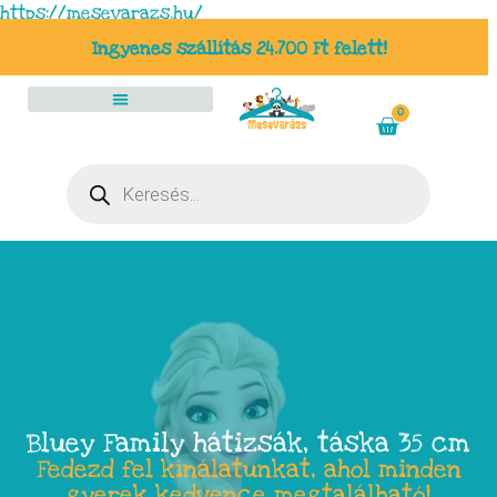
https://mesevarazs.hu/
Ingyenes szállítás 24.700 Ft felett!
0
Bluey Family hátizsák, táska 35 cm
Fedezd fel kínálatunkat, ahol minden
gyerek kedvence megtalálható!