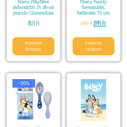
Bluey Playtime
Bluey Buddy
interaktív 24 db-os
tornazsák,
puzzle Clementoni
hátizsák 33 cm
7823
Ft
2743
Ft
2195
Ft
Kosárba
Kosárba
teszem
teszem
-20%