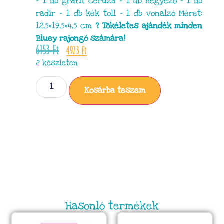
– 1 db grafit ceruza – 1 db hegyező – 1 db
radír – 1 db kék toll – 1 db vonalzó Méret:
12,5×19,5×4,5 cm
? Tökéletes ajándék minden
Bluey rajongó számára!
6153
Ft
4923
Ft
2 készleten
Kosárba teszem
Hasonló termékek