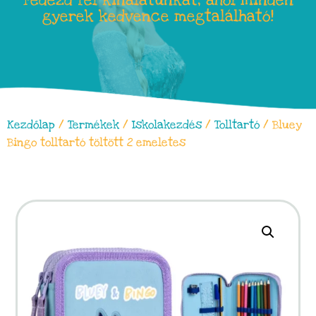
Fedezd fel kínálatunkat, ahol minden
gyerek kedvence megtalálható!
Kezdőlap
/
Termékek
/
Iskolakezdés
/
Tolltartó
/ Bluey
Bingo tolltartó töltött 2 emeletes