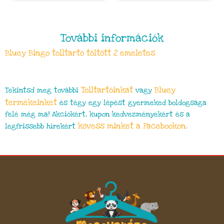
További információk
Bluey Bingo tolltartó töltött 2 emeletes
Tolltartóinkat
Bluey
Tekintsd meg további
vagy
termékeinket
és tégy egy lépést gyermeked boldogsága
felé még ma! Akciókért, kupon kedvezményekért és a
kövess minket a Facebookon
legfrissebb hírekért
.