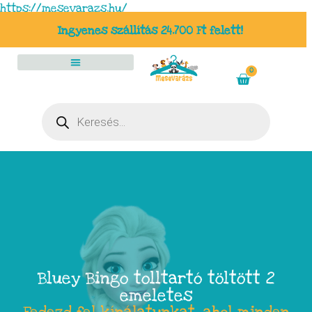
https://mesevarazs.hu/
Ingyenes szállítás 24.700 Ft felett!
0
Bluey Bingo tolltartó töltött 2
emeletes