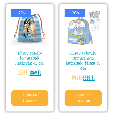
-20%
-20%
Bluey Family
Bluey Friends
tornazsák,
színezhető
hátizsák 42 cm
hátizsák, táska 38
cm
2337
Ft
1869
Ft
4978
Ft
3983
Ft
Kosárba
Kosárba
teszem
teszem