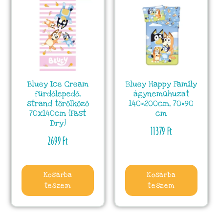
Bluey Ice Cream
Bluey Happy Family
fürdőlepedő,
ágyneműhuzat
strand törölköző
140×200cm, 70×90
70x140cm (Fast
cm
Dry)
11379
Ft
2699
Ft
Kosárba
Kosárba
teszem
teszem