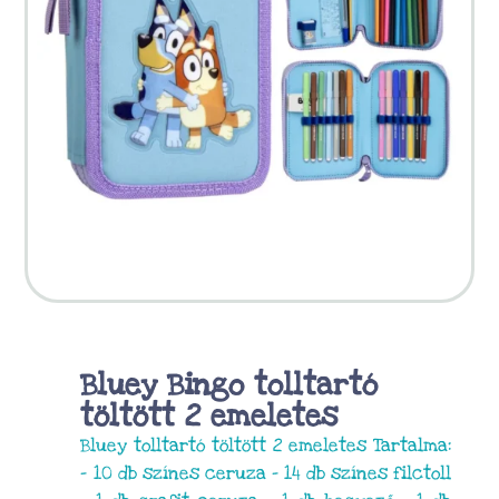
Bluey Bingo tolltartó
töltött 2 emeletes
Bluey tolltartó töltött 2 emeletes Tartalma:
– 10 db színes ceruza – 14 db színes filctoll