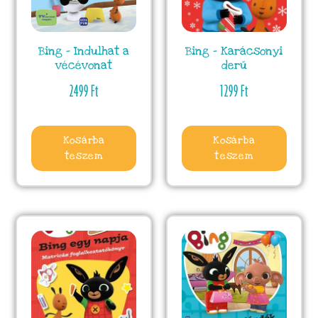
Bing – Indulhat a
Bing – Karácsonyi
vécévonat
derű
2499
Ft
1299
Ft
Kosárba
Kosárba
teszem
teszem