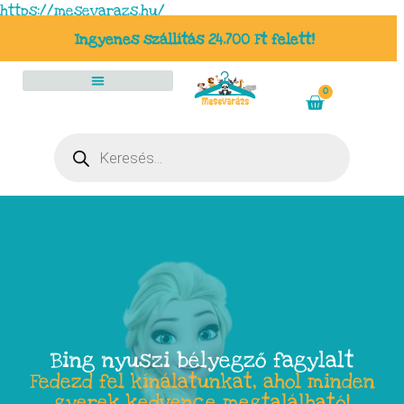
https://mesevarazs.hu/
Ingyenes szállítás 24.700 Ft felett!
0
Bing nyuszi bélyegző fagylalt
Fedezd fel kínálatunkat, ahol minden
gyerek kedvence megtalálható!