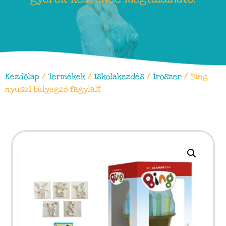
Kezdőlap
/
Termékek
/
Iskolakezdés
/
Írószer
/ Bing
nyuszi bélyegző fagylalt