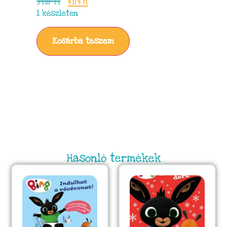
5467
Ft
4374
Ft
1 készleten
Kosárba teszem
Hasonló termékek