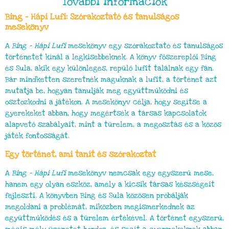
További információk
Bing – Hápi Lufi: Szórakoztató és tanulságos
mesekönyv
A
Bing – Hápi Lufi
mesekönyv egy szórakoztató és tanulságos
történetet kínál a legkisebbeknek. A könyv főszereplői Bing
és Sula, akik egy különleges, repülő lufit találnak egy fán.
Bár mindketten szeretnék maguknak a lufit, a történet azt
mutatja be, hogyan tanulják meg együttműködni és
osztozkodni a játékon. A mesekönyv célja, hogy segítse a
gyerekeket abban, hogy megértsék a társas kapcsolatok
alapvető szabályait, mint a türelem, a megosztás és a közös
játék fontosságát.
Egy történet, ami tanít és szórakoztat
A
Bing – Hápi Lufi
mesekönyv nemcsak egy egyszerű mese,
hanem egy olyan eszköz, amely a kicsik társas készségeit
fejleszti. A könyvben Bing és Sula közösen próbálják
megoldani a problémát, miközben megismerkednek az
együttműködés és a türelem értékével. A történet egyszerű,