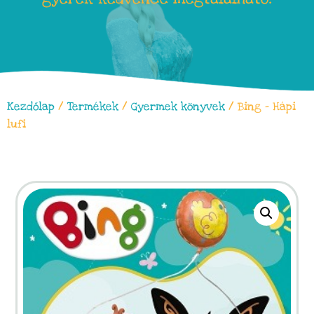
Kezdőlap
/
Termékek
/
Gyermek könyvek
/ Bing – Hápi
lufi