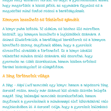
mégis mély üzenetet hordoz, és segít a gyermekeknek abban,
hogy megértsék: a közös játék, az egymásra figyelés és a
megosztás mind fontos részei a barátságoknak.
Könnyen kezelhető és tökéletes ajándék
A könyv puha kötésű, 32 oldalon, és kézhez illő méretben
készült, így könnyen kezelhető a legkisebbek számára. A
színes illusztrációk, a barátságos karakterek és a könnyen
követhető szöveg segítenek abban, hogy a gyerekek
élvezettel olvassák a történetet. Ez a könyv ideális
választás minden szülő számára, aki szeretné, hogy
gyermeke ne csak szórakozzon, hanem közben értékes
társas készségeket is elsajátítson.
A Bing történetek világa
A
Bing – Hápi Lufi
nemcsak egy könyv, hanem a népszerű Bing
sorozat része, amely már számos kis olvasó szívébe belopta
magát. Bing kalandjai nemcsak szórakoztatóak, hanem
segítenek a gyerekeknek a mindennapi élet kihívásaival való
megküzdésben is. A sorozat célja, hogy a gyerekek különböző