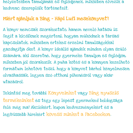
helyzetekben tanuljanak és fejlődjenek, miközben élvezik a
kedvenc szereplőik történeteit.
Miért ajánljuk a Bing – Hápi Lufi mesekönyvet?
A könyv nemcsak szórakoztató, hanem nevelő hatású is.
Segít a kicsiknek megérteni, hogyan működnek a társas
kapcsolatok, miközben értékes érzelmi tanulságokkal
gazdagítja őket. A könyv ideális ajándék minden olyan szülő
számára, aki szeretné, hogy gyermeke tanuljon és fejlődjön,
miközben jól szórakozik. A puha kötés és a könnyen kezelhető
formátum lehetővé teszi, hogy a könyvet bárhol kényelmesen
olvashassák, legyen szó otthoni pihenésről vagy akár
utazásról.
Könyveinket
Bing nyuszis
Tekintsd meg további
vagy
termékeinket
és tégy egy lépést gyermeked boldogsága
felé még ma! Akciókért, kupon kedvezményekért és a
kövess minket a Facebookon
legfrissebb hírekért
.