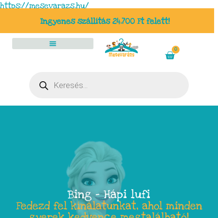
https://mesevarazs.hu/
Ingyenes szállítás 24.700 Ft felett!
0
Bing – Hápi lufi
Fedezd fel kínálatunkat, ahol minden
gyerek kedvence megtalálható!