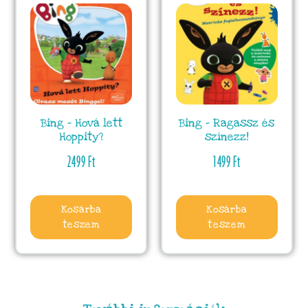
Bing – Hová lett
Bing – Ragassz és
Hoppity?
színezz!
2499
Ft
1499
Ft
Kosárba
Kosárba
teszem
teszem