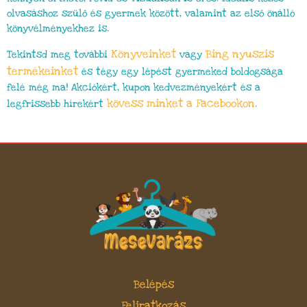
olvasáshoz szülő és gyermek között, valamint az első önálló
könyvélményekhez is.
Könyveinket
Bing nyuszis
Tekintsd meg további
vagy
termékeinket
és tégy egy lépést gyermeked boldogsága
felé még ma! Akciókért, kupon kedvezményekért és a
kövess minket a Facebookon
legfrissebb hírekért
.
Belépés
Feliratkozás