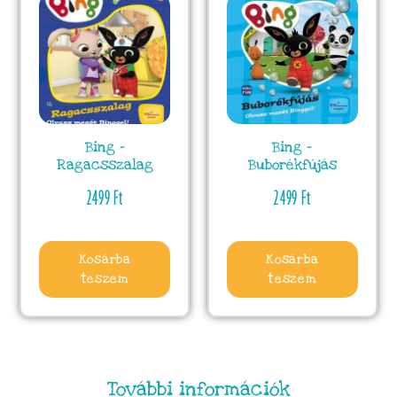
Bing –
Bing –
Ragacsszalag
Buborékfújás
2499
Ft
2499
Ft
Kosárba
Kosárba
teszem
teszem
További információk