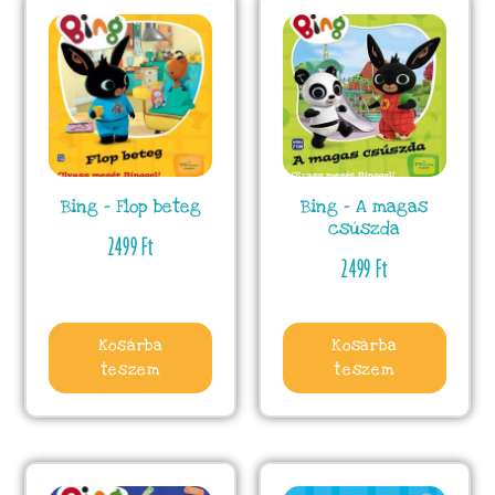
Bing – Flop beteg
Bing – A magas
csúszda
2499
Ft
2499
Ft
Kosárba
Kosárba
teszem
teszem