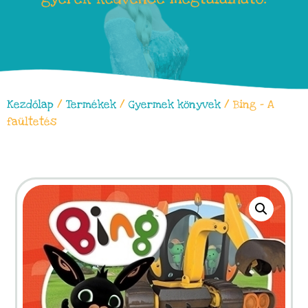
Kezdőlap
/
Termékek
/
Gyermek könyvek
/ Bing – A
faültetés