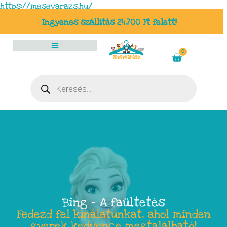
https://mesevarazs.hu/
Ingyenes szállítás 24.700 Ft felett!
0
Bing – A faültetés
Fedezd fel kínálatunkat, ahol minden
gyerek kedvence megtalálható!