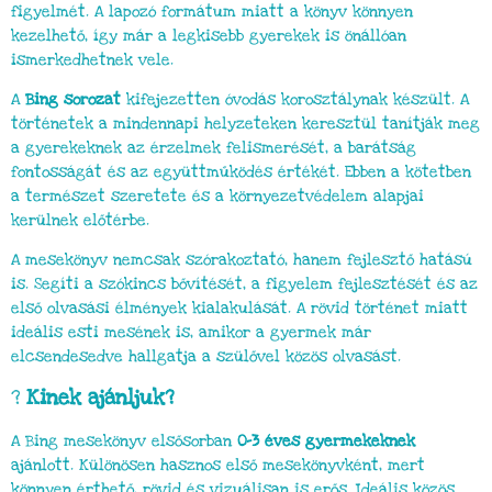
figyelmét. A lapozó formátum miatt a könyv könnyen
kezelhető, így már a legkisebb gyerekek is önállóan
ismerkedhetnek vele.
A
Bing sorozat
kifejezetten óvodás korosztálynak készült. A
történetek a mindennapi helyzeteken keresztül tanítják meg
a gyerekeknek az érzelmek felismerését, a barátság
fontosságát és az együttműködés értékét. Ebben a kötetben
a természet szeretete és a környezetvédelem alapjai
kerülnek előtérbe.
A mesekönyv nemcsak szórakoztató, hanem fejlesztő hatású
is. Segíti a szókincs bővítését, a figyelem fejlesztését és az
első olvasási élmények kialakulását. A rövid történet miatt
ideális esti mesének is, amikor a gyermek már
elcsendesedve hallgatja a szülővel közös olvasást.
?
Kinek ajánljuk?
A Bing mesekönyv elsősorban
0–3 éves gyermekeknek
ajánlott. Különösen hasznos első mesekönyvként, mert
könnyen érthető, rövid és vizuálisan is erős. Ideális közös