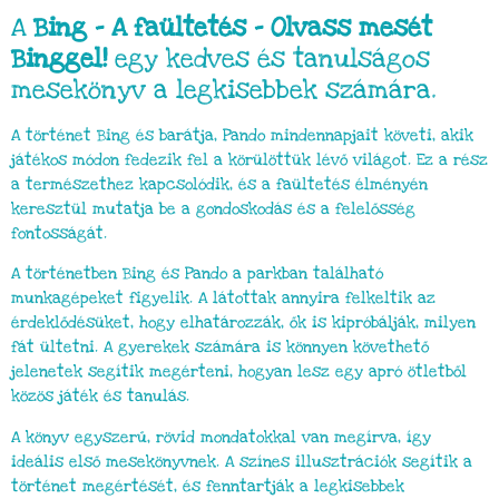
A
Bing – A faültetés – Olvass mesét
Binggel!
egy kedves és tanulságos
mesekönyv a legkisebbek számára.
A történet Bing és barátja, Pando mindennapjait követi, akik
játékos módon fedezik fel a körülöttük lévő világot. Ez a rész
a természethez kapcsolódik, és a faültetés élményén
keresztül mutatja be a gondoskodás és a felelősség
fontosságát.
A történetben Bing és Pando a parkban található
munkagépeket figyelik. A látottak annyira felkeltik az
érdeklődésüket, hogy elhatározzák, ők is kipróbálják, milyen
fát ültetni. A gyerekek számára is könnyen követhető
jelenetek segítik megérteni, hogyan lesz egy apró ötletből
közös játék és tanulás.
A könyv egyszerű, rövid mondatokkal van megírva, így
ideális első mesekönyvnek. A színes illusztrációk segítik a
történet megértését, és fenntartják a legkisebbek