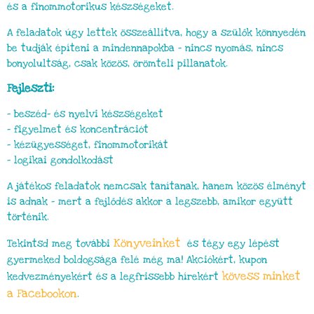
és a finommotorikus készségeket.
A feladatok úgy lettek összeállítva, hogy a szülők könnyedén
be tudják építeni a mindennapokba – nincs nyomás, nincs
bonyolultság, csak közös, örömteli pillanatok.
Fejleszti:
– beszéd- és nyelvi készségeket
– figyelmet és koncentrációt
– kézügyességet, finommotorikát
– logikai gondolkodást
A játékos feladatok nemcsak tanítanak, hanem közös élményt
is adnak – mert a fejlődés akkor a legszebb, amikor együtt
történik.
Könyveinket
Tekintsd meg további
és tégy egy lépést
gyermeked boldogsága felé még ma! Akciókért, kupon
kövess minket
kedvezményekért és a legfrissebb hírekért
a Facebookon
.