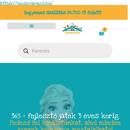
https://mesevarazs.hu/
Ingyenes szállítás 24.700 Ft felett!
0
365 – fejlesztő játék 3 éves korig
Fedezd fel kínálatunkat, ahol minden
gyerek kedvence megtalálható!