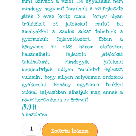
mint szivacs a vizet. De egyáltalán nem
mindegy, hogy mit tanulnak. A 365 fejlesztő
játék 3 éves korig című könyv olyan
trükköket és játékokat mutat be,
amelyekkel a szülők sokat tehetnek a
gyermekük fejlesztéséért. Ebben a
könyvben az első három életévben
használható fejlesztő játékokat
találhatunk. Mindegyik játéknál
megmutatjuk, milyen területet fejleszt,
valamint hogy milyen helyszínen érdemes
gyakorolni. Néhány egyszerű trükkel
sokkal teljesebben élhetjük meg ennek a
rövid korszaknak az örömeit.
7990
Ft
4 készleten
Kosárba teszem