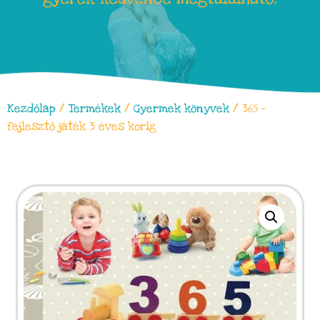
Kezdőlap
/
Termékek
/
Gyermek könyvek
/ 365 –
fejlesztő játék 3 éves korig