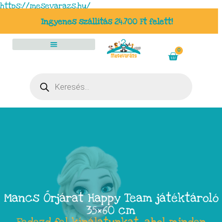
https://mesevarazs.hu/
Ingyenes szállítás 24.700 Ft felett!
0
Mancs Őrjárat Happy Team játéktároló
35×60 cm