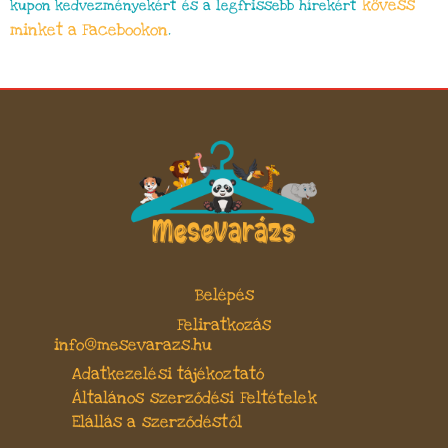
kövess
kupon kedvezményekért és a legfrissebb hírekért
minket a Facebookon
.
Belépés
Feliratkozás
info@mesevarazs.hu
Adatkezelési tájékoztató
Általános szerződési Feltételek
Elállás a szerződéstől