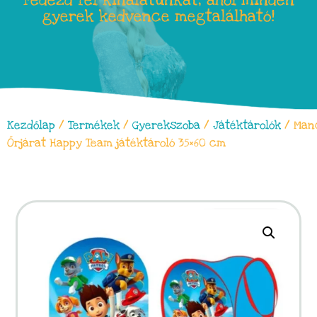
Fedezd fel kínálatunkat, ahol minden
gyerek kedvence megtalálható!
Kezdőlap
/
Termékek
/
Gyerekszoba
/
Játéktárolók
/ Man
Őrjárat Happy Team játéktároló 35×60 cm