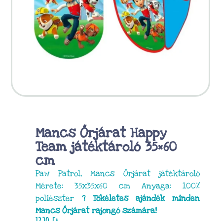
Mancs Őrjárat Happy
Team játéktároló 35×60
cm
Paw Patrol, Mancs Őrjárat játéktároló
Mérete: 35x35x60 cm Anyaga: 100%
poliészter
? Tökéletes ajándék minden
Mancs Őrjárat rajongó számára!