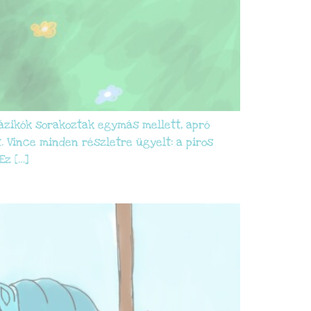
házikók sorakoztak egymás mellett, apró
 Vince minden részletre ügyelt: a piros
Ez […]