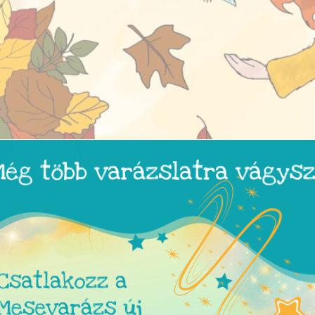
hangos, inkább csendben figyelt, szeretett rajzolni és soks
at az udvaron, hintázott vagy bújócskázott. A legtöbb dolo
volt. Nem barna, nem szőke, mégcsak […]