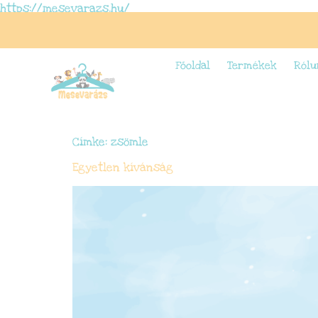
https://mesevarazs.hu/
Főoldal
Termékek
Rólu
Címke:
zsömle
Egyetlen kívánság