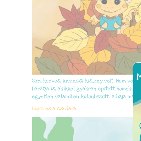
Sári kedves, kíváncsi kislány volt. Nem volt 
barátja is, akikkel gyakran épített homokvár
egyetlen valamiben különbözött. A haja más 
Lujzi és a csodafa