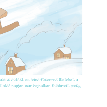
lács sütést, az édes-fűszeres illatokat, a
t első napján már hajnalban felébredt, pedig