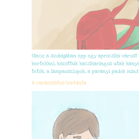
Vince a szobájában épp egy aprócska várost 
kertekkel, közöttük kacskaringós utak kanya
tetők, a lámpaoszlopok, a parányi padok mind 
A varázslatos körhinta