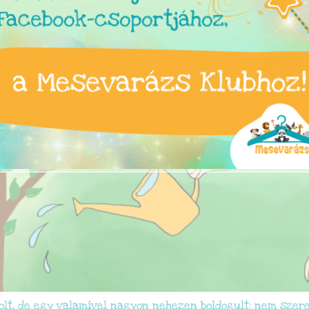
lt, de egy valamivel nagyon nehezen boldogult: nem szeret