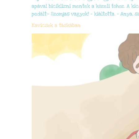
apával biciklizni mentek a közeli tóhoz. A ki
pedált:– Szomjas vagyok! – kiáltotta. – Anya, 
Kavicsok a táskában