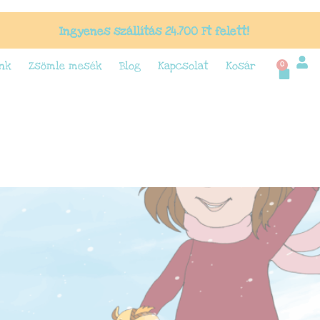
modal-check
Ingyenes szállítás 24.700 Ft felett!
nk
Zsömle mesék
Blog
Kapcsolat
Kosár
0