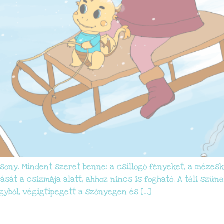
ny. Mindent szeret benne: a csillogó fényeket, a mézeska
sát a csizmája alatt, ahhoz nincs is fogható. A téli szüne
gyból, végigtipegett a szőnyegen és […]