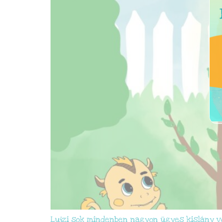
Lujzi sok mindenben nagyon ügyes kislány vo