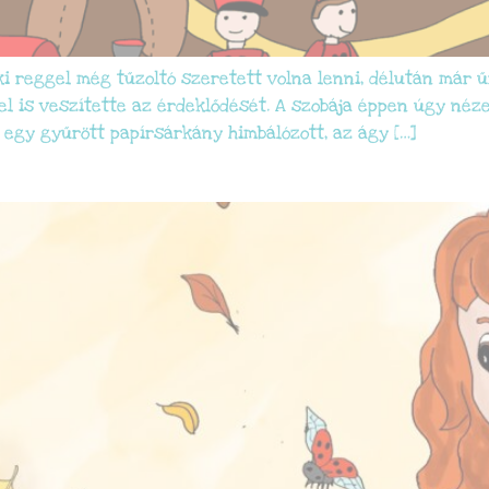
aki reggel még tűzoltó szeretett volna lenni, délután már 
l is veszítette az érdeklődését. A szobája éppen úgy nézet
l egy gyűrött papírsárkány himbálózott, az ágy […]