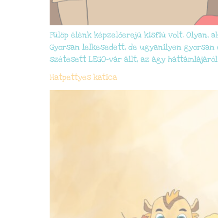
Fülöp élénk képzelőerejű kisfiú volt. Olyan, 
Gyorsan lelkesedett, de ugyanilyen gyorsan e
szétesett LEGO-vár állt, az ágy háttámlájáró
Hatpettyes katica