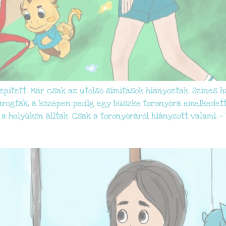
épített. Már csak az utolsó simítások hiányoztak. Színes 
rogtak, a középen pedig egy büszke toronyóra emelkedett.
a helyükön álltak. Csak a toronyóráról hiányzott valami. – 