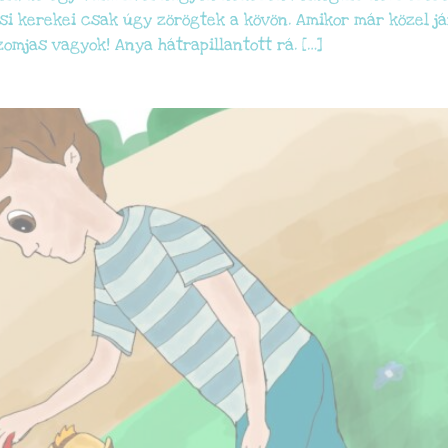
csi kerekei csak úgy zörögtek a kövön. Amikor már közel jár
szomjas vagyok! Anya hátrapillantott rá. […]