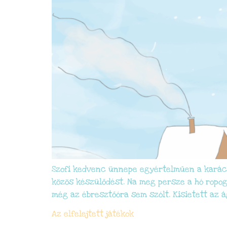
Szofi kedvenc ünnepe egyértelműen a karácso
közös készülődést. Na meg persze a hó ropogá
még az ébresztőóra sem szólt. Kisietett az á
Az elfelejtett játékok