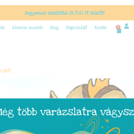
modal-check
Ingyenes szállítás 24.700 Ft felett!
nk
Zsömle mesék
Blog
Kapcsolat
Kosár
0
nyát!