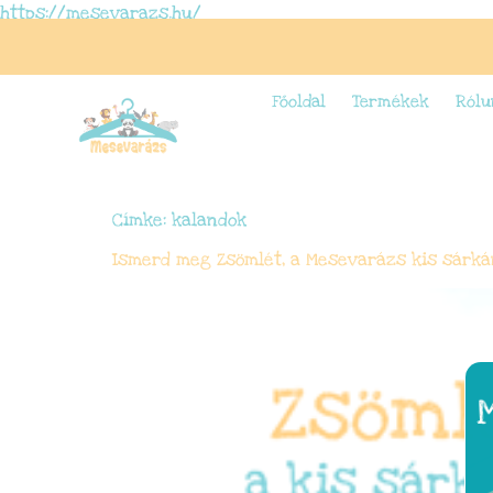
https://mesevarazs.hu/
Főoldal
Termékek
Rólu
Címke:
kalandok
Ismerd meg Zsömlét, a Mesevarázs kis sárká