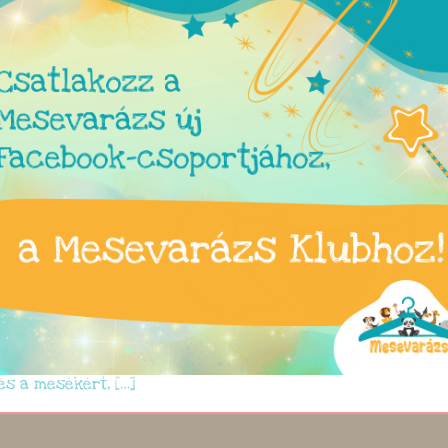
 felhők felett … … egy puha párnákkal borított hegy csúcsá
akár egy uzsonnás dobozban is kényelmesen elfért volna, s
és a mesékért, […]