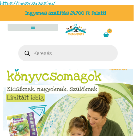
https://mesevarazs.hu/
Ingyenes szállítás 24.700 Ft felett!
0