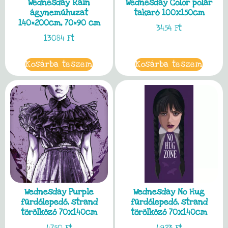
Wednesday Rain
Wednesday Color polár
ágyneműhuzat
takaró 100x150cm
140×200cm, 70×90 cm
3454
Ft
13084
Ft
Kosárba teszem
Kosárba teszem
Wednesday Purple
Wednesday No Hug
fürdőlepedő, strand
fürdőlepedő, strand
törölköző 70x140cm
törölköző 70x140cm
4750
Ft
4923
Ft