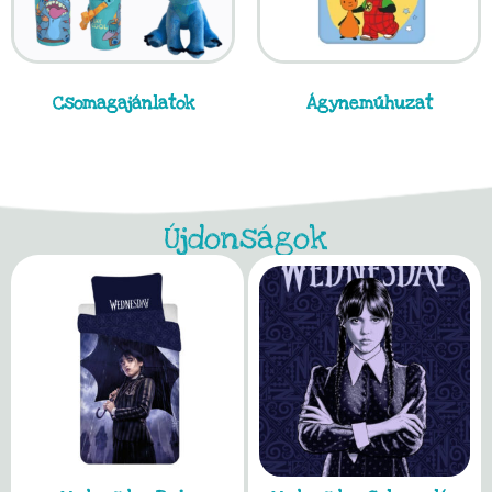
Csomagajánlatok
Ágyneműhuzat
Újdonságok