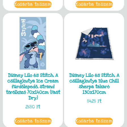
Kosárba teszem
Kosárba teszem
Disney Lilo és Stitch, A
Disney Lilo és Stitch, A
csillagkutya Ice Cream
csillagkutya Blue Chill
fürdőlepedő, strand
sherpa takaró
törölköző 70x140cm (Fast
130x170cm
Dry)
8428
Ft
2680
Ft
Kosárba teszem
Kosárba teszem