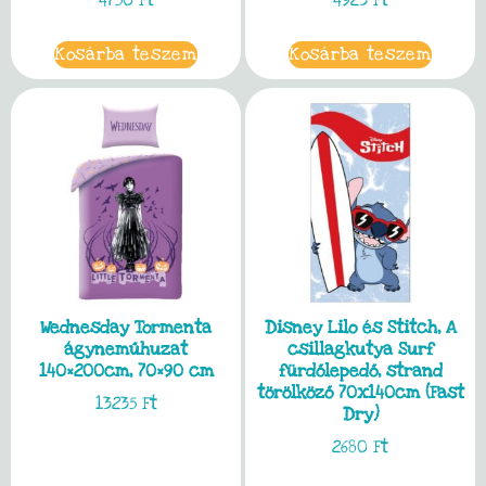
Kosárba teszem
Kosárba teszem
Wednesday Tormenta
Disney Lilo és Stitch, A
ágyneműhuzat
csillagkutya Surf
140×200cm, 70×90 cm
fürdőlepedő, strand
törölköző 70x140cm (Fast
13235
Ft
Dry)
2680
Ft