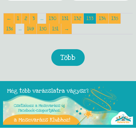
←
1
2
3
…
130
131
132
133
134
135
136
…
149
150
151
→
Több