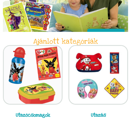
Ajánlott kategóriák
Utazócsomagok
Utazás